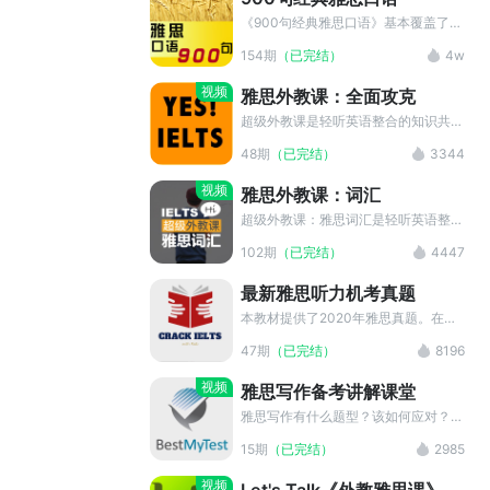
每节课包含1个2000年以来雅思口语
们保留了创作者的原始信息。如果您是
高频话题，其中前4节即是高频题，也
该素材的版权拥有者，对素材的发布持
《900句经典雅思口语》基本覆盖了雅
是必考题。（必考题：每个考生会遇到
有异议，请联系我们。
思口语考试的常考话题，能够帮助雅思
154期
（已完结）
4w
其中1道） 第10-19节课，平均20分
口语考生校正英语发音，话题广泛，可
钟/节。每节课包含1个2000年a以来雅
以全面了解雅思口语话题的基本方向，
视频
雅思外教课：全面攻克
思口语高频话题。 第20-31节课，平
是帮助雅思考生顺利通过雅思口语考试
均26分钟/节。每节课包含1个2000年
关的精品内容。
超级外教课是轻听英语整合的知识共享
以来雅思口语高频话题。 在题目难
类雅思备考音频，向听众介绍最丰富的
48期
（已完结）
3344
度、学习者的思路、内容丰富程度、灵
一手雅思备考秘籍。内容主要来自知识
活使用能力等方面，采用循序渐进的设
共享的英语教学平台。平台汇集几百位
视频
雅思外教课：词汇
计方式，因为姐希望你不要上来就怕怕
经验丰富的海外英语教师，从口语、听
了，然后就没有然后了。坚持才会有惊
力、阅读和写作四大部分集中攻克雅
超级外教课：雅思词汇是轻听英语整合
喜！也许听到最后，你已经不能想象自
思，助力考生取得高分。
多位经验丰富的海外英语教师，从词汇
102期
（已完结）
4447
己有多牛逼！ 【主讲老师】 靳欣，
方面全面提高学生在英语听、说、读、
Julie。 Julie曾任Tier-1语培机构环球
写上的表达能力。不仅在雅思、托福等
最新雅思听力机考真题
雅思北京总校金牌口语主讲，从事雅思
考试中，也在日常生活中带给学生最实
口语教学超6年，曾接受现役雅思口语
用贴切的表达用法。 每周更新。
本教材提供了2020年雅思真题。在雅
考官一对一私教培训，深谙雅思考试规
思考试中，你会遇到七种主要题型，在
47期
（已完结）
8196
则与内幕。 从教前历任中国国际广播
考试前熟悉每种题型很重要。 素材来
电台英语中心编辑/记者、IBM中国全
源于 YouTube 的 Crack IELTS with
视频
雅思写作备考讲解课堂
球科技服务部SO项目经理、中文报纸/
Rob 频道，均用于教育目的。我们保
杂志记者，国家人事部CATTI二级口
留了创作者的原始信息。如果您是该素
雅思写作有什么题型？该如何应对？本
译/笔译员，自由职业交替口译/笔译员
材的版权拥有者，对素材的发布持有异
教材将分别对写作真题进行详细的解
15期
（已完结）
2985
等。 【购买须知】 1.课程为虚拟商
议，请联系我们。
读，在练习里提炼出高效的答题方法。
品，支持下载，购买后无法退款，敬请
素材来源于 YouTube 的 BestMyTest
视频