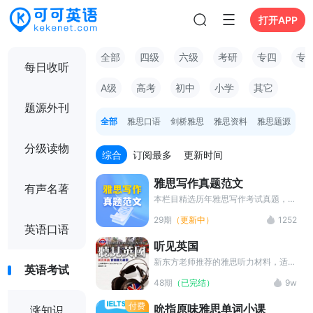
打开APP
全部
四级
六级
考研
专四
专
每日收听
A级
高考
初中
小学
其它
题源外刊
全部
雅思口语
剑桥雅思
雅思资料
雅思题源
分级读物
综合
订阅最多
更新时间
雅思写作真题范文
有声名著
本栏目精选历年雅思写作考试真题，提
供高质量范文及配套音频，内容涵盖
29期
（更新中）
1252
Task 1和Task 2各类题型，帮助考生
英语口语
掌握高分写作技巧，积累地道词汇与句
听见英国
型，助力雅思写作成绩稳步提高。
新东方老师推荐的雅思听力材料，适合
英语考试
有一定基础的人来做训练。听力材料为
48期
（已完结）
9w
英国生活中各种场景的对话，包括买火
车票，打电话问路，搭车，找房子等等
付费
吮指原味雅思单词小课
涨知识
常见听力场景，所有对话均为英国人正