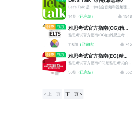
Let's Talk《外教雅思课》
谅解。 2.课程目前只支持在手机和
频道，均用于教育目的。我们保留了创
ipad端收听。 3.如果课程付款后收看
作者的原始信息。如果您是该素材的版
Let's Talk 是一种结合音频和视频课程
出现问题，请加客服QQ:1790999184
权拥有者，对素材的发布持有异议，请
的便捷英语学习方法。我们的宗旨很简
14期
（已完结）
1548
在线帮您解决。
联系我们。
单：利用现代教学原则和最新的网络技
术，让学习变得更容易。因此，我们的
付费
视频
雅思考试官方指南(OG)精讲
口号是“用中性的口音说流利的英语”。
视频课程
素材来源于 YouTube 的 Let's Talk 频
雅思考试官方指南(OG)由雅思主考
道，均用于教育目的。我们保留了创作
官、出题者、教师等在内的权威专家编
116期
（已完结）
745
者的原始信息。如果您是该素材的版权
写，包含8套完整的学术类雅思全真试
拥有者，对素材的发布持有异议，请联
题，有各种题型的全面介绍以及剑桥大
付费
视频
雅思考试官方指南(EG)精讲
系我们。
学考试委员会采用的评分系统解析，代
视频课程
表了雅思出题方向的官方观点。提供的
雅思考试官方指南(EG)是雅思考试的主
练习可以全面提高考生应试能力以及对
办方英国文化协会专门针对中国雅思考
56期
（已完结）
552
于考试的熟悉度。
生开发，是雅思备考的官方指南，具有
唯一性、权威性，是雅思考生的必备考
试辅导资料。本栏目向考生全面介绍了
雅思考试的考查目的、考试题型、解题
< 上一页
下一页 >
思路、应试技巧等，是雅思考生把握考
试方向最便捷、最权威的途径。