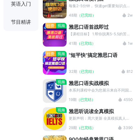
答示范，直指雅思口语考试重难点，让
英语入门
你在一月左右轻松拿下雅思口语高分。
每集2-5分钟， 快速get重要知识点；
以词汇为轴心，辐射高分语法结构、发
48期
（已完结）
2w
音、思路； 解决内容编排、思路拓展
节目精讲
等棘手问题 讲师 靳欣/Julie 多年和雅
付费
视频
雅思口语首战即过
思考官密切合作 准确定位考生痛点+提
供高效解决方案 擅长中短期提分 如何
【课程目标】 1.帮你脱离5-5.5的苦
关注? 想要持续保持英语听说环境，加
海，首战6-6+ 2.轻松、持续学雅思 3.
41期
（已完结）
1w
入O2O英语角，添加Julie微信：
帮你摆脱僵化de傻英语，迈向高分 4.
fridaymood
教会你融会贯通，从而0漏题 5.增强应
付费
视频
"短平快"搞定雅思口语
试技巧，别人会的你也会 【适宜人
群】 1.以往上错课、用错方法、屡考不
过的宝宝们 2.记不住单词，考试用词
32期
（已完结）
812
简单到哭的宝宝们 3.基础不错，中分
段徘徊，牛逼不起来的宝宝们 4.考试
视频
雅思口语实战模拟
漏题就歇菜，应变能力较弱的宝宝们
5.急切备考，需要应试技巧绿色通道的
本系列课程中会为您展示来自不同国家
宝宝们 【课程特色】 1.短短15-30分
的雅思考生口语考试高分视频，并有专
19期
（已完结）
4550
钟，边听边喝咖啡 2.内容环环相扣，
业老师进行技巧讲解和弱项分析，帮助
推理小说式层层递进，紧抓注意力 3.
你提升口语能力，在考试中取得优异的
视频
雅思听说读全真模拟
有学有练，输入/输出平衡，难度适中
成绩！ 素材源自 YouTube 的
不疲惫 4.推理式教学法，层层深入，
AcademicEnglishHelp 频道，均用于
更新声明：周六更新 全真模拟真人示
循序渐进 5.15-30分钟 = 11项技能升
教育目的。我们保留了创作者的原始信
范，掌握正确的答题模式，高分不在话
29期
（已完结）
3390
级 = 解决整个口语链条的问题 【课程
息。如果您是该素材的版权拥有者，对
下！ 素材来源于 YouTube 的 Tony
大纲】 第1-9节课，平均27分钟/节，
素材的发布持有异议，请联系我们。
IELTS Box 频道，均用于教育目的。我
900句经典雅思口语