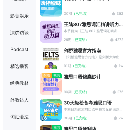
常语速，绝对练习你的耳朵！
30期
（已完结）
353
影音娱乐
王陆807雅思词汇精讲听力
篇
本节目为《王陆 807 雅思词汇精讲听
演讲访谈
力篇》的配套音频和文本，请购买正版
26期
（已完结）
4272
书籍配套使用。 内容包括两部分:第一
部分场景词 汇;第二部分分段测试词
Podcast
剑桥雅思官方指南
汇。场景词汇包含雅思各个场景主要词
汇，配有注释讲解，方便考生根据场
《剑桥雅思官方指南》是剑桥大学出版
景特征和考试经验理解和记忆。分段测
社出版的雅思考试唯一的官方指南。本
精选播客
91期
（已完结）
1w
试词汇按照雅思听力的考试步骤分为4
节目既关注考生的能力发展又兼顾应试
段(SECTION1~4)， 每段设有分场景
策略，是雅思学习考试顺利通关的经典
付费
视频
雅思口语锦囊妙计
的题干、答案词汇。题干词汇强调识读
材料。
经典教材
词义，答案词汇强调听音辨析。
90期
（已完结）
276
外教达人
30天轻松备考雅思口语
本栏目精选雅思口语中最常见的话题，
分类别和主题，精讲在考试中可能会遇
词汇语法
30期
（已完结）
2w
到的提问方式，以及每个话题下回答时
需要用到的词汇表达，并且有完整的回
视频
雅思口语便利店