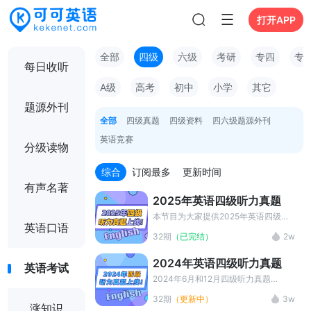
打开APP
全部
四级
六级
考研
专四
专
每日收听
A级
高考
初中
小学
其它
题源外刊
全部
四级真题
四级资料
四六级题源外刊
英语竞赛
分级读物
综合
订阅最多
更新时间
有声名著
2025年英语四级听力真题
本节目为大家提供2025年英语四级听
英语口语
力真题MP3和听力原文的中英字幕，
32期
（已完结）
2w
是英语四级听力训练的最佳材料选择。
2024年英语四级听力真题
英语考试
2024年6月和12月四级听力真题
MP3+原文
32期
（更新中）
3w
涨知识