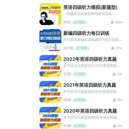
MP3音频文件及中英双语字幕，可以
英语四级听力模拟(新题型)
帮助用户迅速抓住学习重点，进行详细
学习。
《四级听力新题型模拟听写训练
2016》针对英语四级听力改版后的新
96期
（已完结）
38w
题型进行编排，适合四级备考的学生，
通过新题型的听力练习，可以帮助四级
新编四级听力每日训练
考生顺利通过四级听力考试关，在四级
考试中取得好成绩。
可可英语新编英语四级听力每日训练练
习附原文+答案解析+MP3下载,让你每
447期
（已完结）
21w
天连一点，轻轻松松提高听力水平，循
序渐进熟悉四级考试规律。新添加新题
2022年英语四级听力真题
型长短对话及短文听力!
本节目为大家提供2022年英语四级听
力真题MP3和听力原文的中英字幕，
32期
（已完结）
4w
是英语四级听力训练的最佳材料选择。
2021年英语四级听力真题
本节目为大家提供2021年英语四级听
力真题MP3和听力原文的中英字幕，
32期
（已完结）
8w
是英语四级听力训练的最佳材料选择。
2020年英语四级听力真题
本节目为大家提供2020年英语四级听
力真题MP3和听力原文的中英字幕，
32期
（已完结）
9w
是英语四级听力训练的最佳材料选择。