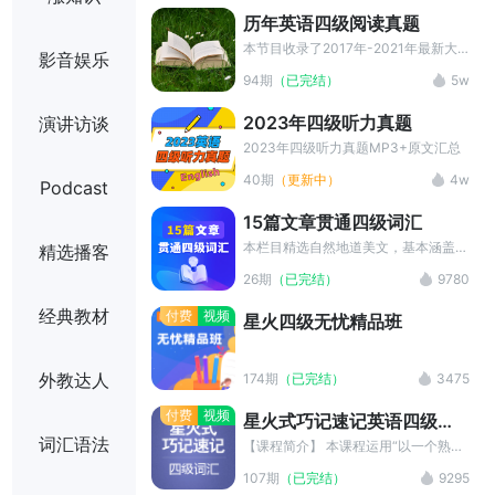
历年英语四级阅读真题
本节目收录了2017年-2021年最新大
影音娱乐
学四级英语考试阅读真题，阅读题材涵
94期
（已完结）
5w
盖了健康、旅游、大众科学和社会文化
等诸多方面，文章内容精致，易读性相
2023年四级听力真题
演讲访谈
对较高，话题贴近日常生活，是大家夯
实阅读基础、积累写作句型的绝佳资
2023年四级听力真题MP3+原文汇总
料。
40期
（更新中）
4w
Podcast
15篇文章贯通四级词汇
本栏目精选自然地道美文，基本涵盖大
精选播客
纲4级词汇，将独具特色的单词记忆法
26期
（已完结）
9780
和寓记于读的自然学习理念完美结合，
开创单词记忆的全新境界，为您开启快
经典教材
付费
视频
星火四级无忧精品班
速扩充与语境理解珠联璧合的神奇之
门。
外教达人
174期
（已完结）
3475
付费
视频
星火式巧记速记英语四级词
词汇语法
汇
【课程简介】 本课程运用“以一个熟词
串记多个生词，倍速提升单词力”的星
107期
（已完结）
9295
火式记忆法，解构四级英语单词。通过