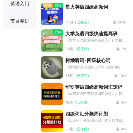
107张巧记速记词网和老师风趣幽默的
英语入门
付费
视频
星火英语四级高频词
讲解，精确掌握英语四级高频词和常考
短语。星火英语带你玩转大学英语四级
词汇。 【教学目标】 1.掌握四级高频
节目精讲
41期
（已完结）
6656
核心词汇和常考短语； 2.多种单词记
忆方法综合运用，提高记忆效率； 3.
视频
大学英语四级快速提高班
提高词汇学习能力，能达到大学英语四
级要求水平； 4.培养良好的英语学习
《大学英语四级快速提高班》针对最新
习惯。 【主讲老师】 崔万龙 , 中国教
大纲录制新鲜名师课程，句句是精华，
94期
（已完结）
2w
育学会“十二五”教育科研规划课题讲
没有一句废话！每天2小时，10天帮你
师。星火考研英语命题研究组组长；
搞定英语四级！ 单项强化课 听力：针
树懒听词-四级核心词
四、六级命题研究中心主任多年研究国
对2016听力改革全新录制，内容涉及
内外考试命题规律，先后在全国各大学
语音语调、新闻词汇、解题技巧等方
《树懒听词-四级核心词》栏目为树懒
院校举办英语讲座百余场，被学员亲切
面，轻松攻克听力难关。 写作：从核
英语主播原创栏目，该栏目以轻松的学
38期
（已完结）
10w
的称为 “人生导师”。 【购买须知】 1.
心词汇、常用语法、评分标准、写作模
习方式，专业讲解四级词汇的考点干
课程为虚拟商品，支持下载，购买后无
板四个角度，教你写出一篇高分作文。
货、记忆方法。微博@树懒英语
华研英语四级高频词汇速记
法退款，敬请谅解。 2.课程目前只支
阅读：各类解题技巧全突破，就算遇到
持在手机和ipad端收听。 3.版权归原
生词也能做对题！ 翻译：化繁为简，
《华研英语四级高频词汇速记》栏目收
作者所有，严禁翻录成任何形式，严禁
几个技巧快速提高翻译分数。
录了全部四级大纲词汇，乱中有序，和
16期
（已完结）
4w
在任何第三方平台传播，违者将追究其
词义相关联的单词一起学习，效率超
法律责任。 4.如果课程付款后收看出
高。此外，本栏目还提供了中英字幕和
四级词汇分频周计划
现问题，请加客服QQ:1790999184 在
MP3音频文件，使用户听记学习更加
线帮您解决。
有效。
《四级词汇分频周计划》栏目旨在帮助
考生在短时间内快速突破四级词汇，有
20期
（已完结）
4w
效节省学习时间。本栏目提供了精美的