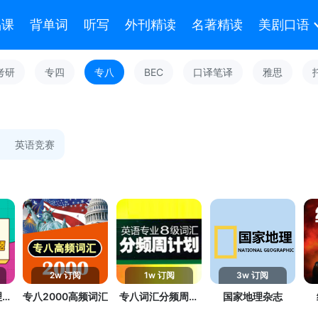
品课
背单词
听写
外刊精读
名著精读
美剧口语
考研
专四
专八
BEC
口译笔译
雅思
英语竞赛
2w 订阅
1w 订阅
3w 订阅
理解
专八2000高频词汇
专八词汇分频周计
国家地理杂志
划