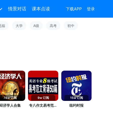
情景对话
课本点读
下载APP
登录
托福
大学
A级
高考
初中
78w 订阅
9w 订阅
15w 订阅
经济学人合集
专八作文易考范文
纽约时报
50篇背诵