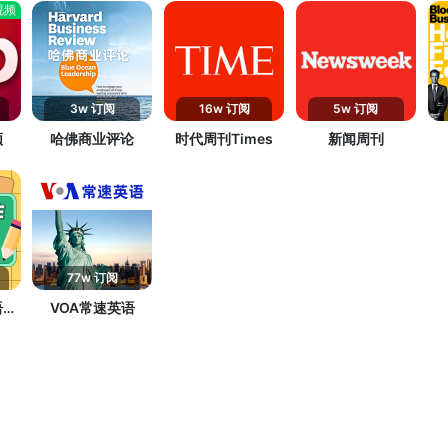
视频
3w 订阅
16w 订阅
5w 订阅
频
哈佛商业评论
时代周刊Times
新闻周刊
77w 订阅
语竞
VOA常速英语