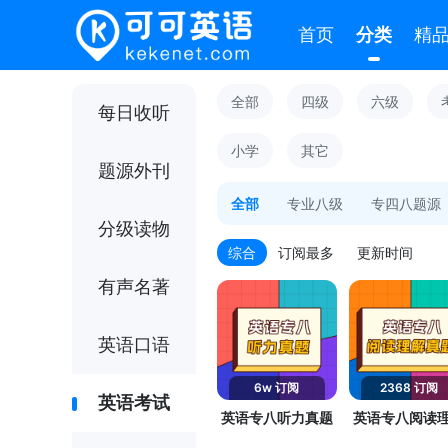
首页
分类
精
全部
四级
六级
每日收听
小学
其它
题源外刊
全部
专业八级
专四八题源
分级读物
综合
订阅最多
更新时间
有声名著
英语口语
6w 订阅
2368 订阅
英语考试
英语专八听力真题
英语专八阅读
真题