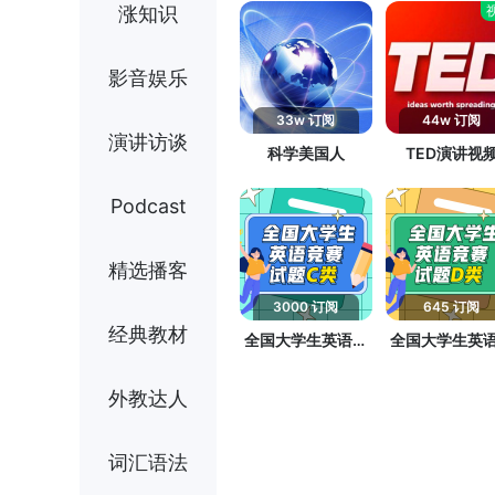
涨知识
影音娱乐
33w 订阅
44w 订阅
演讲访谈
科学美国人
TED演讲视
Podcast
精选播客
3000 订阅
645 订阅
经典教材
全国大学生英语竞
全国大学生英
赛试题C类
赛试题D类
外教达人
词汇语法