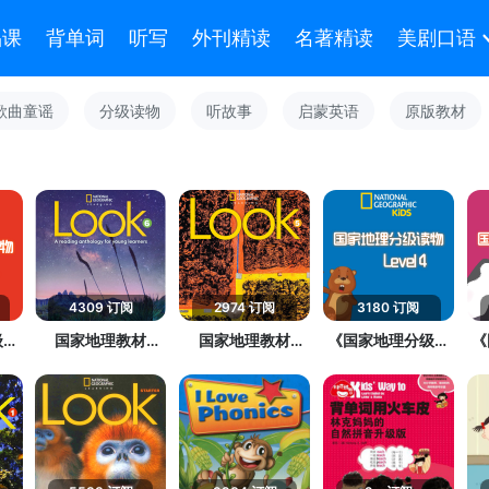
品课
背单词
听写
外刊精读
名著精读
美剧口语
歌曲童谣
分级读物
听故事
启蒙英语
原版教材
4309 订阅
2974 订阅
3180 订阅
级读
国家地理教材
国家地理教材
《国家地理分级读
《
《Look》第6级
《Look》第5级
物 第4级》