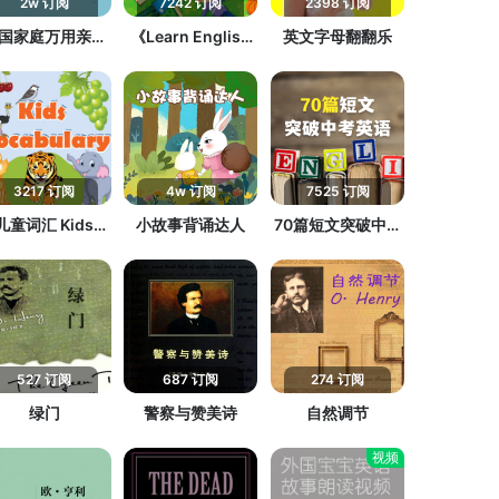
2w 订阅
7242 订阅
2398 订阅
国家庭万用亲子
《Learn English
英文字母翻翻乐
英文
A to Z》英语字母
3217 订阅
4w 订阅
7525 订阅
儿童词汇 Kids
小故事背诵达人
70篇短文突破中考
vocabulary
英语词汇
527 订阅
687 订阅
274 订阅
绿门
警察与赞美诗
自然调节
视频