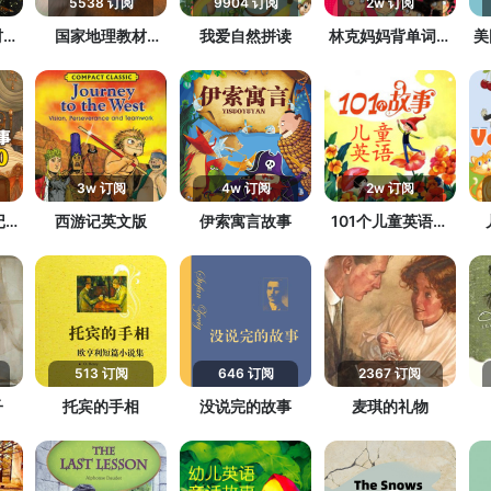
5538 订阅
9904 订阅
2w 订阅
材
国家地理教材
我爱自然拼读
林克妈妈背单词用
美
级
《Look》第0级
火车皮
3w 订阅
4w 订阅
2w 订阅
记小
西游记英文版
伊索寓言故事
101个儿童英语故
词
事
513 订阅
646 订阅
2367 订阅
子
托宾的手相
没说完的故事
麦琪的礼物