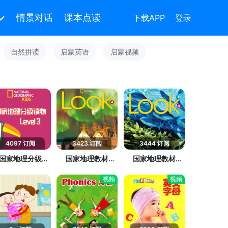
情景对话
课本点读
下载APP
登录
自然拼读
启蒙英语
启蒙视频
4097 订阅
3423 订阅
3444 订阅
国家地理分级读
国家地理教材
国家地理教材
物 第3级》
《Look》第4级
《Look》第3级
视频
视频