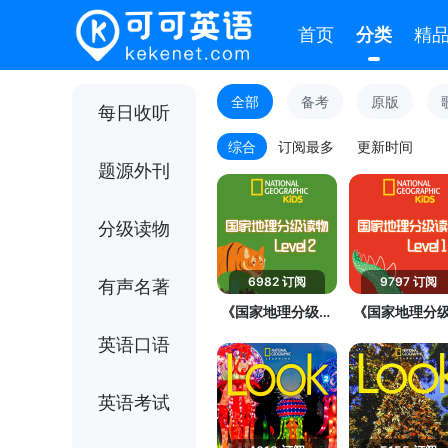
首页
分类
精
全部
备考
原版
每日收听
综合
订阅最多
更新时间
题源外刊
分级读物
6982 订阅
9797 订阅
有声名著
《国家地理分级读
《国家地理分
物 第2级》
物 第1级》
英语口语
英语考试