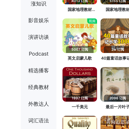
4013 订阅
5155 订阅
涨知识
国家地理教材
国家地理教
《Look》第2级
《Look》第1
影音娱乐
视频
演讲访谈
5007 订阅
2w 订阅
Podcast
英文启蒙儿歌
40篇童话故事
学1000核心
精选播客
经典教材
1997 订阅
2096 订阅
外教达人
一千美元
最后一片叶
词汇语法