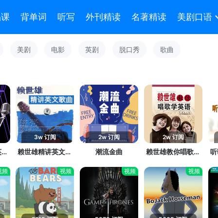
品课
背单词
听写
外刊精读
名著精读
美剧口语
美剧
电影
英剧
脱口秀
歌曲
3w 订阅
2w 订阅
2w 订阅
英文
赖世雄精讲英文歌
潮流金曲
赖世雄教你唱歌学
听
曲
英语
视频
视频
视频
视频