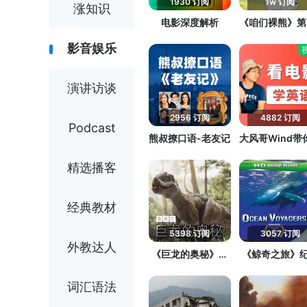
1930 订阅
1w 订阅
涨知识
电影深度解析
《咱们裸熊》第
精讲
影音娱乐
演讲访谈
2956 订阅
4882 订阅
Podcast
熊叔撩口语-老友记
大风哥Wind带
电影学英语
精选播客
经典教材
5398 订阅
3057 订阅
外教达人
《巨龙的奥秘》记
《鲸奇之旅》
录片
片
词汇语法