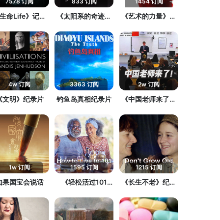
7578 订阅
833 订阅
1454 订阅
生命Life》记录
《太阳系的奇迹》
《艺术的力量》纪
片
纪录片
录片
4w 订阅
3363 订阅
2w 订阅
《文明》纪录片
钓鱼岛真相纪录片
《中国老师来了》
纪录片
1w 订阅
1595 订阅
1215 订阅
如果国宝会说话
《轻松活过101
《长生不老》纪录
岁》纪录片
片