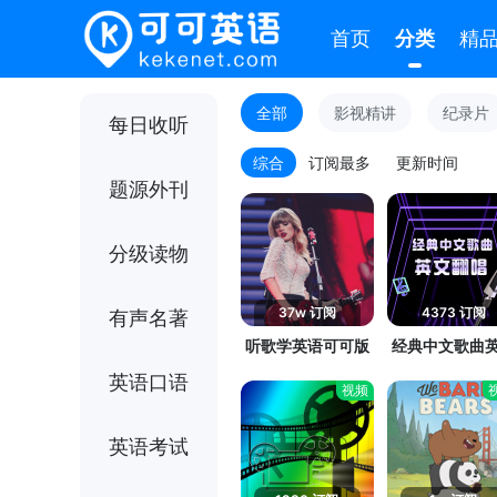
首页
分类
精
全部
影视精讲
纪录片
每日收听
综合
订阅最多
更新时间
题源外刊
分级读物
37w 订阅
4373 订阅
有声名著
听歌学英语可可版
经典中文歌曲
翻唱
英语口语
视频
英语考试