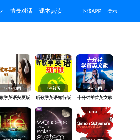
情景对话
课本点读
下载APP
登录
1797 订阅
1w 订阅
4w 订阅
歌学英语安夏版
听歌学英语知行版
十分钟学首英文歌