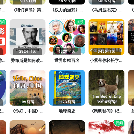
5115 订阅
5878 订阅
5605 订阅
1季
《咱们裸熊》第2
《权力的游戏》精
《马男波杰克》精
《
季精讲
讲
讲
视频
视频
2924 订阅
1329 订阅
3455 订阅
你看
乔布斯是如何改变
世界巾帼百名
小紫带你轻松学美
世界的
剧
1w 订阅
1173 订阅
2304 订阅
纪录
《你好，中国》纪
地球简史
《狗狗秘闻》纪录
录片
片
视频