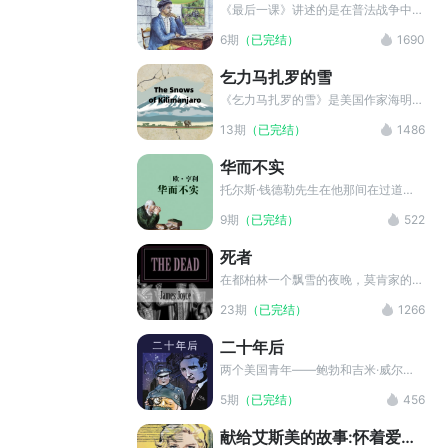
酬。
《最后一课》讲述的是在普法战争中被
普鲁士强行割让的一所乡村小学在上着
6期
（已完结）
1690
告别自己母语的最后一堂课，通过一个
孩子的眼光来展现整个沦陷区的屈辱和
乞力马扎罗的雪
对自己故土的深切的思念。
《乞力马扎罗的雪》是美国作家海明威
创作的中篇小说。故事主要讲述作家哈
13期
（已完结）
1486
里去非洲狩猎，途中汽车抛锚，皮肤被
刺划破，染上坏疽病。他和他的情人在
华而不实
等待一架飞机来把他送到医院治疗。小
说围绕“死亡”和“即将死亡”来写，但根
托尔斯·钱德勒先生在他那间在过道上
本的主题是哈里回到过去，从过去走到
隔成的卧室里熨晚礼服。一只熨斗烧在
9期
（已完结）
522
现在的历程回顾。
小煤气炉上，另一只熨斗拿在手里，使
劲地来回推动，以便压出一道合意的褶
死者
子，待会儿从钱德勒先生的漆皮鞋到低
领坎肩的下摆就可以看到两条笔挺的裤
在都柏林一个飘雪的夜晚，莫肯家的年
线了。
度舞会如期举行。钢琴声与欢笑声交织
23期
（已完结）
1266
中，骄傲的加布里埃尔却陷入重重困境
看门人之女的暗讽、艾弗斯小姐的尖锐
二十年后
质问，以及妻子格丽塔的神秘沉默。当
宾客散去，一首古老的爱尔兰民谣揭开
两个美国青年——鲍勃和吉米·威尔斯
尘封往事，雪夜下的温情与疏离碰撞出
是一对非常要好的朋友，当鲍勃要到西
5期
（已完结）
456
对生命与死亡的哲思，宛如融雪渗入灵
部去创业时，他们相约20年后在纽约
魂的裂缝。
大乔勃拉地饭馆相会。然而当在西部闯
献给艾斯美的故事:怀着爱与
荡了20年并且正受芝加哥警方辑捕的