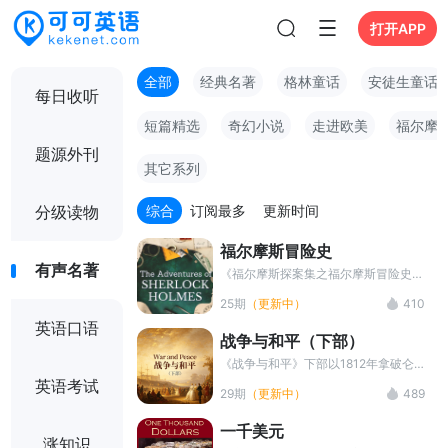
打开APP
全部
经典名著
格林童话
安徒生童话
每日收听
短篇精选
奇幻小说
走进欧美
福尔摩
题源外刊
其它系列
综合
订阅最多
更新时间
分级读物
福尔摩斯冒险史
有声名著
《福尔摩斯探案集之福尔摩斯冒险史》
是由数个短篇故事组成，再现了福尔摩
25期
（更新中）
410
斯冒险探案的精彩绝伦，扣人心弦，情
英语口语
节跌宕起伏。 在大案侦破的过程中，
战争与和平（下部）
福尔摩斯的挚友华生医生与其一起侦破
大案，他们不畏风险，有时会深入虎
《战争与和平》下部以1812年拿破仑
穴，与罪犯正面交锋，而福尔摩斯的探
入侵俄国为主线，通过皮埃尔的精神觉
英语考试
29期
（更新中）
489
案天赋和卓越才华也在这些案件中展露
醒、安德烈的生命终结、娜塔莎的成长
无遗。
以及法军的失败，展现了个人命运与民
一千美元
族历史交织的宏大史诗，并表达了托尔
涨知识