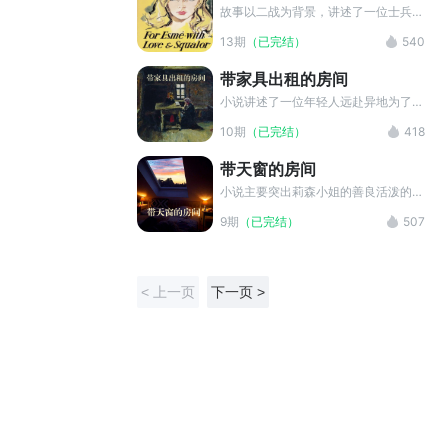
凄楚
鲍勃赶到纽约来践约时，在纽约已当了
故事以二战为背景，讲述了一位士兵与
巡警的吉米以出人意料的手段逮捕了鲍
一个早慧的小女孩爱斯美之间短暂而深
13期
（已完结）
540
勃。
刻的相遇。它探讨了战争创伤、纯真与
救赎，文笔优美，情感真挚感人。
带家具出租的房间
小说讲述了一位年轻人远赴异地为了寻
找他的心上人——一位离家出走的演员
10期
（已完结）
418
小姐，而出租了一间自带夹具又有些脏
乱的“豪华房间”。在他休息时他感受到
带天窗的房间
了这间房间遍布自己心中的她的气息，
但却没有直接证据。于是他问房东这间
小说主要突出莉森小姐的善良活泼的美
屋子住过谁。房东为了隐藏过去这间房
好品质，与房东太太的刻薄形成鲜明对
9期
（已完结）
507
间有位美丽小姐自杀的事实，而故意隐
比。写到莉森小姐倍受冷眼反映了当时
瞒了一些东西。
美国的一种金钱至上的不良风气，揭示
了资本主义社会剧烈的阶级矛盾。但欧
亨利的小说主要是反映出下层劳动人民
< 上一页
下一页 >
的美好品质。