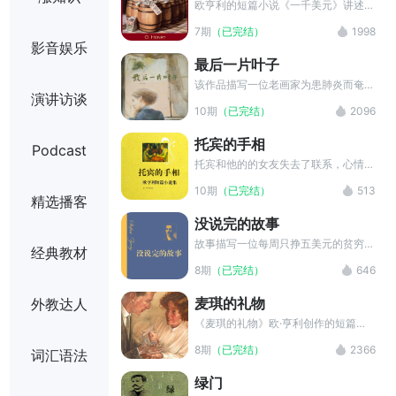
斯泰关于历史和人生意义的深刻思考。
欧亨利的短篇小说《一千美元》讲述了
一个年轻人绞尽脑汁花掉叔父生前留下
7期
（已完结）
1998
来的一千美元遗产，最后如愿以偿拥有
影音娱乐
完美爱情的故事。人生的旅途其实就是
最后一片叶子
由一道道选择题构成的。“一失足成千
古恨”的遗恨，“鱼与熊掌不可兼得”的
该作品描写一位老画家为患肺炎而奄奄
演讲访谈
无奈，总是在考验着人们能否做出正确
一息的穷学生画最后一片常春藤叶的故
10期
（已完结）
2096
的选择。
事。老画家贝尔曼是一个在社会底层挣
扎了一辈子的小人物，一生饱经风霜、
托宾的手相
Podcast
穷困潦倒，却热爱绘画艺术，为挽救一
个青年画家的生命而献出了自己的生
托宾和他的的女友失去了联系，心情无
命。
比郁闷的他去找胖女人看了手相，无所
10期
（已完结）
513
不能的大师告诉托宾：一个深肤色的男
精选播客
人和一个浅肤色的女人会给他带来厄
没说完的故事
运，他即将面临着破财之灾，而一个弯
鼻子的男人会改变一切为他带来好运。
故事描写一位每周只挣五美元的贫穷女
经典教材
工在阔佬的诱惑下，虽一时动摇但最终
8期
（已完结）
646
拒绝。她复杂的内心世界真实感人的被
表现了出来。
麦琪的礼物
外教达人
《麦琪的礼物》欧·亨利创作的短篇小
说，讲述了一对穷困的年轻夫妇忍痛割
8期
（已完结）
2366
词汇语法
爱互赠圣诞礼物的故事，反映了美国下
层人民生活的艰难，赞美了主人公善良
绿门
的心地和纯真爱情。