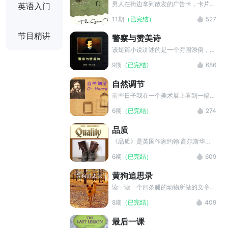
男人在街边拿到散发的广告卡，卡片上
英语入门
写着：绿门，他再拿一张，还是绿门。
11期
（已完结）
527
按捺不住好奇心，他走到那家公司的楼
上，在三楼看见一扇绿门，推门进去，
节目精讲
警察与赞美诗
救起一个自杀濒死的美丽女孩。而“绿
门”其实是一家夜总会的名字。后来他
该短篇小说讲述的是一个穷困潦倒，无
们结了婚。
家可归的流浪汉苏比，因为寒冬想去监
9期
（已完结）
686
狱熬过，所以故意犯罪，去饭店吃霸王
餐，扰乱治安，偷他人的伞，调戏妇女
自然调节
等，然而这些都没有让他如愿进监狱；
最后，当他在教堂里被赞美诗所感动，
前些日子我在一个美术展上看到一幅已
想要从新开始，改邪归正的时候，警察
以五千美元售出的画。画家是一位名叫
6期
（已完结）
274
却将他送进了监狱。该小说展示了当时
克拉夫特的年轻西部二流画家，他有钟
美国下层人民无以为生的悲惨命运。
爱的食粮和引以为豪的理论。他的食粮
品质
是对自然界那万无一失的艺术调节能力
不熄的信念。
《品质》是英国作家约翰·高尔斯华绥
创作的短篇小说。该小说以工业垄断对
6期
（已完结）
609
手工业作坊的冲击为背景，客观地描写
了手工业者的生存危机，赞扬鞋匠格斯
黄狗追思录
拉恪守职业道德，宁可饿死也不肯偷工
减料的高尚品质，表现出对底层劳动者
读一读一个四条腿的动物所做的文章，
的尊重。同时，作者也借这个形象，揭
我想不会使你们这些作为万物主宰的人
8期
（已完结）
409
露了工业革命、市场竞争带来的商业诚
的至高无上的地位发生动摇。作家吉卜
信危机。
林先生和其他许多人都证实，动物能用
最后一课
英语进行自我表达并由此给人带来稿