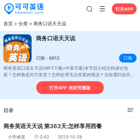
打开APP
打开APP
首页
>
分类
>
商务口语天天说
商务口语天天说
订阅：8912
订阅
商务英语口语天天说(MP3下载+中英字幕)本节目介绍怎样谈论包
装？怎样敦促对方发货？怎样处理无法答复的情况？当你遇到这些难
题的时候，就来商务英语口语天天说看一下吧。这里不仅有最地道的
打开APP 收听完整版
商务口语，更贴心的打造了遇到不同情景需要应对的实用手册。快来
学习吧。
☰
目录
商务英语天天说 第363天:怎样享用西餐
小学难度
0:42
2013-10-28