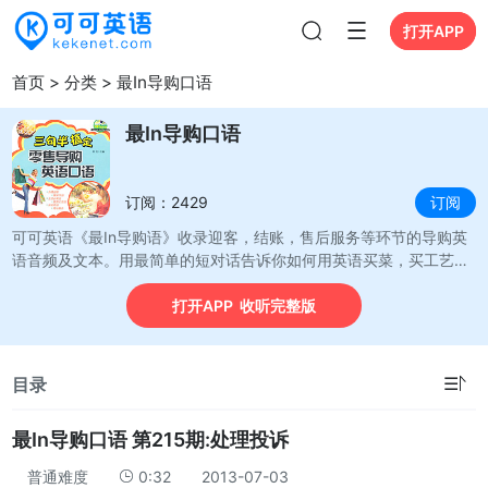
打开APP
打开APP
首页
>
分类
>
最In导购口语
最In导购口语
订阅：2429
订阅
可可英语《最In导购语》收录迎客，结账，售后服务等环节的导购英
语音频及文本。用最简单的短对话告诉你如何用英语买菜，买工艺
品，买电子设备……
打开APP 收听完整版
☰
目录
最In导购口语 第215期:处理投诉
普通难度
0:32
2013-07-03