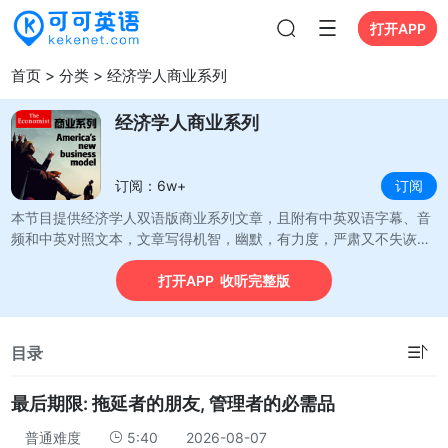
打开APP
打开APP
首页
>
分类
>
经济学人商业系列
经济学人商业系列
订阅：6w+
订阅
本节目提供经济学人双语版商业系列文章，且附有中英双语字幕、音
频和中英对照文本，文章写得机智，幽默，有力度，严肃又不失诙
谐，并且注重于如何在最小的篇幅内告诉读者最多的信息，且往往带
打开APP 收听完整版
有鲜明的立场，但又处处用事实说话。
☰
目录
最后期限: 拖延者的朋友, 管理者的必需品
普通难度
5:40
2026-08-07