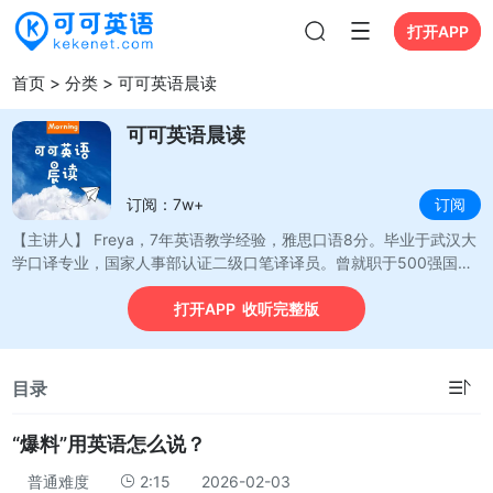
打开APP
打开APP
首页
>
分类
>
可可英语晨读
可可英语晨读
订阅：7w+
订阅
【主讲人】 Freya，7年英语教学经验，雅思口语8分。毕业于武汉大
学口译专业，国家人事部认证二级口笔译译员。曾就职于500强国企
海外部，担任世界低碳生态博览会交传译员，全国英语辩论赛精英辩
打开APP 收听完整版
手。 关注【可可英语晨读】公众号，获取讲解版笔记，加入打卡学习
群。 可可英语旗下晨读栏目，周一至周五更新。精选极简英语外刊，
体会原汁原味的地道英语。每篇外刊分成知识点拆解—发音细节解析
—英语带读示范三步走。和努力的人一起学习，和优秀的人一起进
☰
目录
步，成为更好的自己。
“爆料”用英语怎么说？
普通难度
2:15
2026-02-03