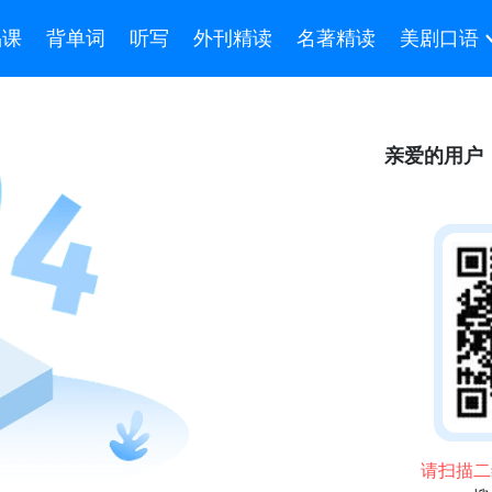
品课
背单词
听写
外刊精读
名著精读
美剧口语
亲爱的用户
请扫描二