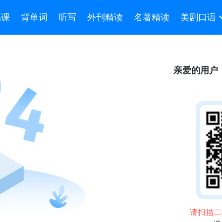
品课
背单词
听写
外刊精读
名著精读
美剧口语
亲爱的用户
请扫描二