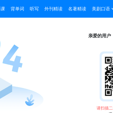
品课
背单词
听写
外刊精读
名著精读
美剧口语
亲爱的用户
请扫描二