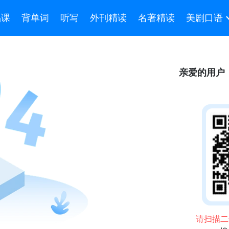
品课
背单词
听写
外刊精读
名著精读
美剧口语
亲爱的用户
请扫描二